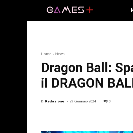
Home
News
Dragon Ball: Sp
il DRAGON BAL
-
Di
Redazione
29 Gennaio 2024
0