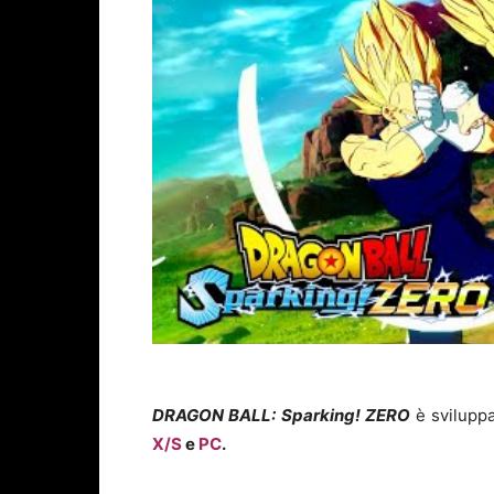
DRAGON BALL: Sparking!
ZERO
è svilupp
X/S
e
PC
.