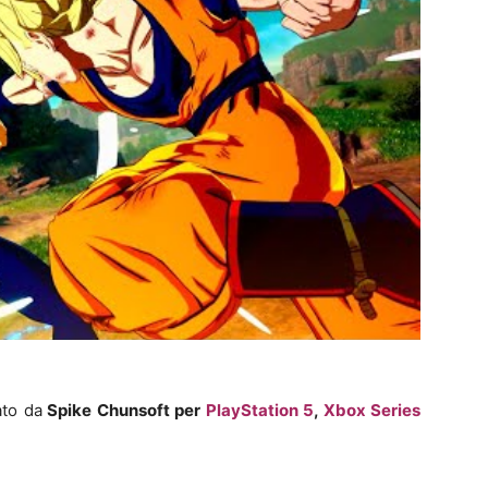
ato da
Spike Chunsoft per
PlayStation 5
,
Xbox Series