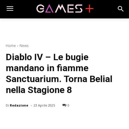
Home
News
Diablo IV – Le bugie
mandano in fiamme
Sanctuarium. Torna Belial
nella Stagione 8
-
Di
Redazione
23 Aprile 2025
0