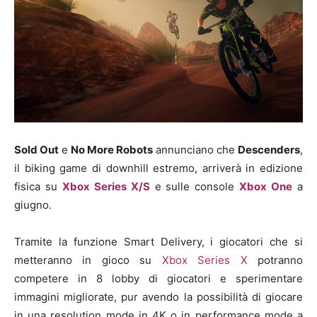
Sold Out
e
No More Robots
annunciano che
Descenders
,
il biking game di downhill estremo, arriverà in edizione
fisica su
Xbox Series X/S
e sulle console
Xbox One
a
giugno.
Tramite la funzione Smart Delivery, i giocatori che si
metteranno in gioco su
Xbox Series X
potranno
competere in 8 lobby di giocatori e sperimentare
immagini migliorate, pur avendo la possibilità di giocare
in una resolution mode in 4K o in performance mode a