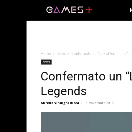
Home
News
Confermato un “Link al femminile” i
News
Confermato un “L
Legends
Aurelio Vindigni Ricca
-
13 Novembre 2015