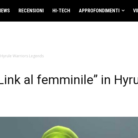
NEWS
RECENSIONI
HI-TECH
APPROFONDIMENTI
VI
n Hyrule Warriors Legends
ink al femminile” in Hyru