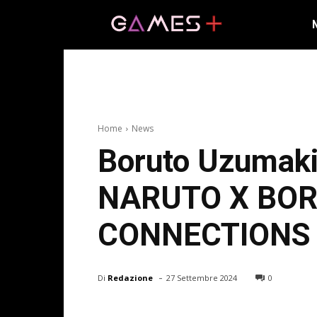
Home
News
Boruto Uzumaki 
NARUTO X BORU
CONNECTIONS
-
Di
Redazione
27 Settembre 2024
0