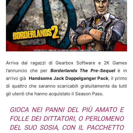
Arriva dai ragazzi di Gearbox Software e 2K Games
l’annuncio che per
Borderlands The Pre-Sequel
è in
arrivo già
Handsome Jack Doppelganger Pack
, il primo
di quattro che saranno scaricabili gratuitamente da tutti
gli utenti che hanno acquistato il Season Pass.
GIOCA NEI PANNI DEL PIÙ AMATO E
FOLLE DEI DITTATORI, O PERLOMENO
DEL SUO SOSIA, CON IL PACCHETTO