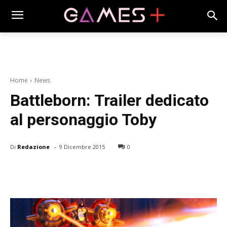
Home
News
Battleborn: Trailer dedicato
al personaggio Toby
-
Di
Redazione
9 Dicembre 2015
0