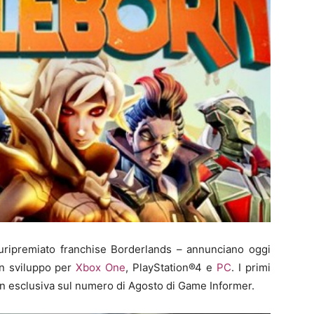
luripremiato franchise Borderlands – annunciano oggi
in sviluppo per
Xbox One
, PlayStation®4 e
PC
. I primi
 in esclusiva sul numero di Agosto di Game Informer.