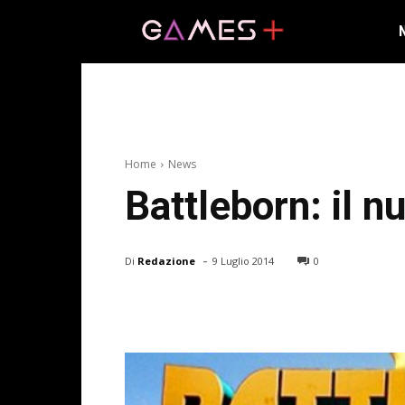
Home
News
Battleborn: il 
-
Di
Redazione
9 Luglio 2014
0