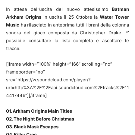
In attesa dell’uscita del nuovo attesissimo
Batman
Arkham Origins
in uscita il 25 Ottobre la
Water Tower
Music
ha rilasciato in anteprima tutti i brani della colonna
sonora del gioco composta da Christopher Drake. E’
possibile consultare la lista completa e ascoltare le
tracce:
[iframe width=”100%” height=”166″ scrolling=”no”
frameborder=”no”
src=”https://w.soundcloud.com/player/?
url=http%3A%2F%2Fapi.soundcloud.com%2Ftracks%2F11
4417446″][/iframe]
01. Arkham Origins Main Titles
02. The Night Before Christmas
03. Black Mask Escapes
04. Killer Croc