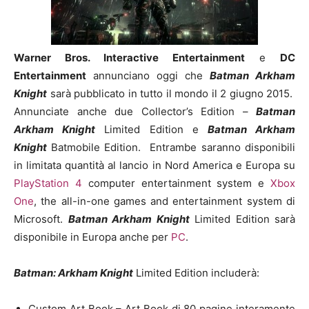
Warner Bros. Interactive Entertainment
e
DC
Entertainment
annunciano oggi che
Batman Arkham
Knight
sarà pubblicato in tutto il mondo il 2 giugno 2015.
Annunciate anche due Collector’s Edition –
Batman
Arkham Knight
Limited Edition e
Batman Arkham
Knight
Batmobile Edition. Entrambe saranno disponibili
in limitata quantità al lancio in Nord America e Europa su
PlayStation 4
computer entertainment system e
Xbox
One
, the all-in-one games and entertainment system di
Microsoft.
Batman Arkham Knight
Limited Edition sarà
disponibile in Europa anche per
PC
.
Batman: Arkham Knight
Limited Edition includerà:
Custom Art Book – Art Book di 80 pagine interamente