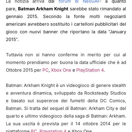
La notizia arriva
dal
forum di NeoGAF
: a quanto
pare,
Batman Arkham Knight
sarebbe stato rimandato al
gennaio 2015. Secondo la fonte molti negozianti
americani avrebbero sostituito i cartelloni pubblicitari del
gioco con nuovi banner che riportano la data “January
2015”.
Tuttavia non si hanno conferme in merito per cui al
momento prendiamo per buona la data ufficiale che è ad
Ottobre 2015 per
PC
,
Xbox One
e
PlayStation 4
.
Batman: Arkham Knight è un videogioco di genere stealth
e avventura dinamica, sviluppato da Rocksteady Studios
e basato sul supereroe dei fumetti della DC Comics,
Batman. Si tratta del sequel di Batman: Arkham City e del
quarto e ultimo videogioco della saga di Batman: Arkham.
La sua uscita è prevista per il 14 ottobre 2014 per le
piattaforme
PC
,
Playstation 4
e Xbox One.