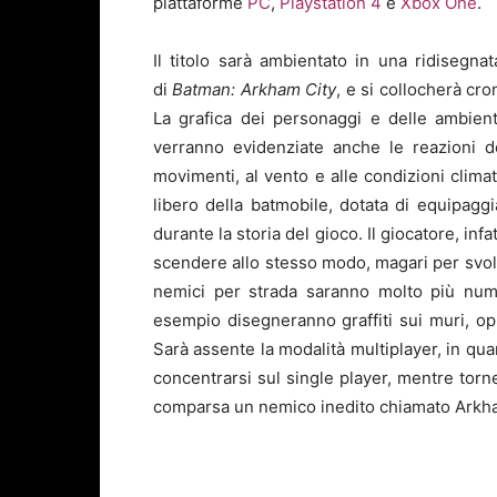
piattaforme
PC
,
Playstation 4
e
Xbox One
.
Il titolo sarà ambientato in una ridisegna
di
Batman: Arkham City
, e si collocherà cr
La grafica dei personaggi e delle ambientaz
verranno evidenziate anche le reazioni de
movimenti, al vento e alle condizioni climati
libero della
batmobile
, dotata di equipagg
durante la storia del gioco. Il giocatore, inf
scendere allo stesso modo, magari per svolge
nemici per strada saranno molto più nume
esempio disegneranno graffiti sui muri, op
Sarà assente la modalità
multiplayer
, in qu
concentrarsi sul single player, mentre torne
comparsa un nemico inedito chiamato Arkham