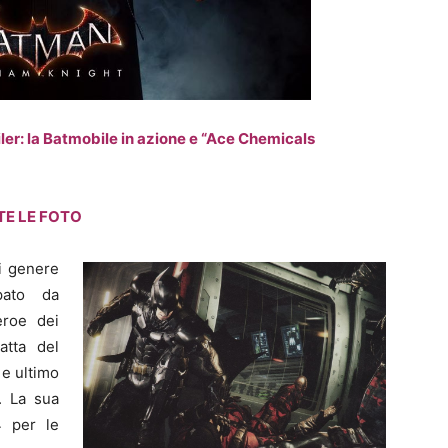
er: la Batmobile in azione e “Ace Chemicals
TE LE FOTO
i genere
pato da
eroe dei
atta del
 e ultimo
. La sua
4 per le