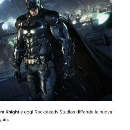
am Knight
e oggi Rocksteady Studios diffonde la nuova
guin: