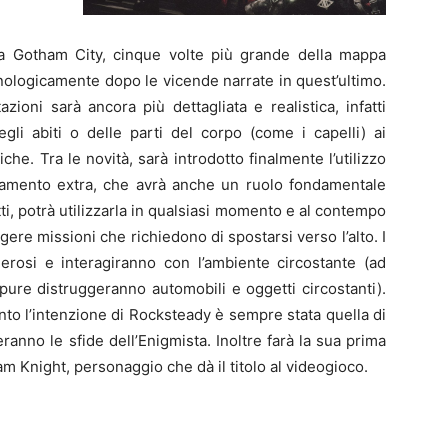
ta
Gotham City
, cinque volte più grande della mappa
onologicamente dopo le vicende narrate in quest’ultimo.
ioni sarà ancora più dettagliata e realistica, infatti
gli abiti o delle parti del corpo (come i capelli) ai
che. Tra le novità, sarà introdotto finalmente l’utilizzo
iamento extra, che avrà anche un ruolo fondamentale
atti, potrà utilizzarla in qualsiasi momento e al contempo
re missioni che richiedono di spostarsi verso l’alto. I
rosi e interagiranno con l’ambiente circostante (ad
pure distruggeranno automobili e oggetti circostanti).
anto l’intenzione di Rocksteady è sempre stata quella di
ranno le sfide dell’
Enigmista
. Inoltre farà la sua prima
 Knight, personaggio che dà il titolo al videogioco.