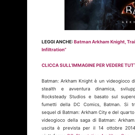
LEGGI ANCHE:
Batman Arkham Knight, Trail
Infiltration”
CLICCA SULL’IMMAGINE PER VEDERE TUT
Batman: Arkham Knight è un videogioco d
stealth e avventura dinamica, svilup
Rocksteady Studios e basato sul super
fumetti della DC Comics, Batman. Si tr
sequel di Batman: Arkham City e del quarto
videogioco della saga di Batman: Arkham
uscita è prevista per il 14 ottobre 201