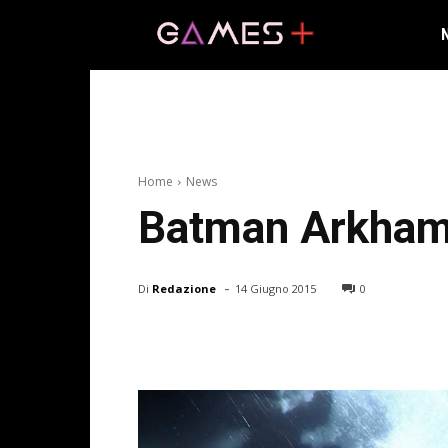
Home
News
Batman Arkham K
-
Di
Redazione
14 Giugno 2015
0