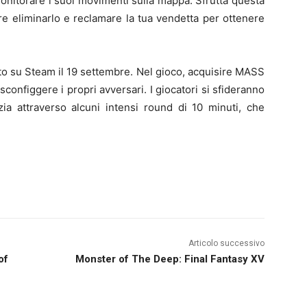
monitorare i suoi movimenti sulla mappa. Sfrutta questa
ure eliminarlo e reclamare la tua vendetta per ottenere
to su Steam il 19 settembre. Nel gioco, acquisire MASS
configgere i propri avversari. I giocatori si sfideranno
zia attraverso alcuni intensi round di 10 minuti, che
Articolo successivo
of
Monster of The Deep: Final Fantasy XV