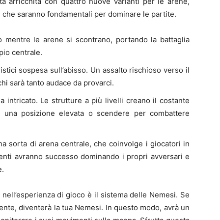
ata arricchita con quattro nuove varianti per le arene,
, che saranno fondamentali per dominare le partite.
 mentre le arene si scontrano, portando la battaglia
pio centrale.
istici sospesa sull’abisso. Un assalto rischioso verso il
chi sarà tanto audace da provarci.
ntricato. Le strutture a più livelli creano il costante
i una posizione elevata o scendere per combattere
 sorta di arena centrale, che coinvolge i giocatori in
potenti avranno successo dominando i propri avversari e
e.
 nell’esperienza di gioco è il sistema delle Nemesi. Se
mente, diventerà la tua Nemesi. In questo modo, avrà un