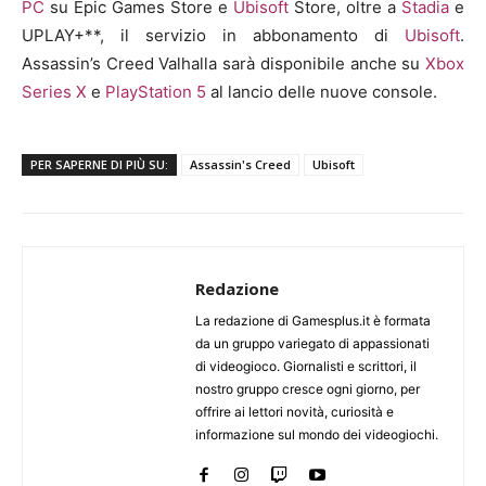
PC
su Epic Games Store e
Ubisoft
Store, oltre a
Stadia
e
UPLAY+**, il servizio in abbonamento di
Ubisoft
.
Assassin’s Creed Valhalla sarà disponibile anche su
Xbox
Series X
e
PlayStation 5
al lancio delle nuove console.
PER SAPERNE DI PIÙ SU:
Assassin's Creed
Ubisoft
Redazione
La redazione di Gamesplus.it è formata
da un gruppo variegato di appassionati
di videogioco. Giornalisti e scrittori, il
nostro gruppo cresce ogni giorno, per
offrire ai lettori novità, curiosità e
informazione sul mondo dei videogiochi.