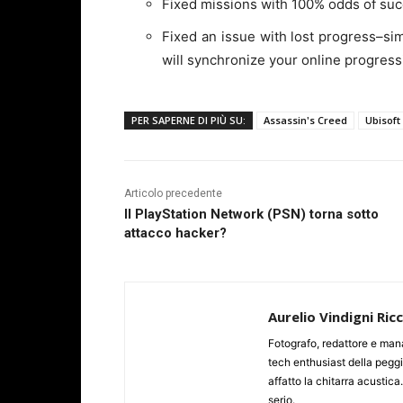
Fixed missions with 100% odds of succ
Fixed an issue with lost progress–si
will synchronize your online progress
PER SAPERNE DI PIÙ SU:
Assassin's Creed
Ubisoft
Articolo precedente
Il PlayStation Network (PSN) torna sotto
attacco hacker?
Aurelio Vindigni Ric
Fotografo, redattore e man
tech enthusiast della peggi
affatto la chitarra acustica
serio.