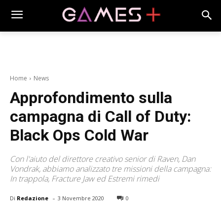
Home
News
Approfondimento sulla
campagna di Call of Duty:
Black Ops Cold War
Con l'aiuto del direttore creativo senior di Raven, Dan
Vondrak, abbiamo analizzato tre missioni della campagna:
In trappola, Fracture Jaw ed Estremi rimedi
-
Di
Redazione
3 Novembre 2020
0