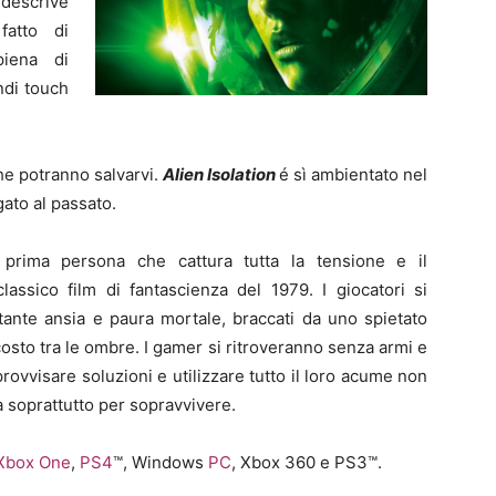
descrive
fatto di
piena di
ndi touch
che potranno salvarvi.
Alien Isolation
é sì ambientato nel
gato al passato.
n prima persona che cattura tutta la tensione e il
lassico film di fantascienza del 1979. I giocatori si
tante ansia e paura mortale, braccati da uno spietato
sto tra le ombre. I gamer si ritroveranno senza armi e
ovvisare soluzioni e utilizzare tutto il loro acume non
 soprattutto per sopravvivere.
Xbox One
,
PS4
™, Windows
PC
, Xbox 360 e PS3™.