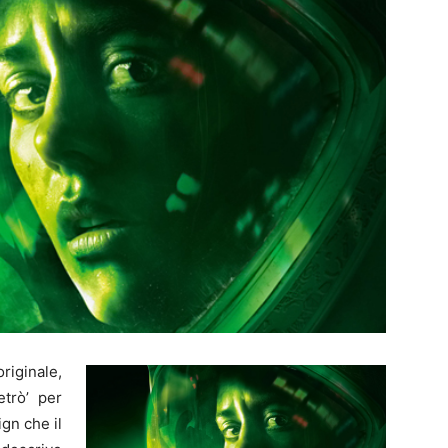
riginale,
etrò’ per
gn che il