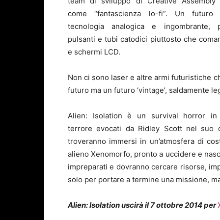
team di sviluppo di Creative Assembly 
come “fantascienza lo-fi”. Un futuro 
tecnologia analogica e ingombrante, 
pulsanti e tubi catodici piuttosto che coma
e schermi LCD.
Non ci sono laser e altre armi futuristiche 
futuro ma un futuro ‘vintage’, saldamente le
Alien: Isolation è un survival horror i
terrore evocati da Ridley Scott nel suo c
troveranno immersi in un’atmosfera di cos
alieno Xenomorfo, pronto a uccidere e nasco
impreparati e dovranno cercare risorse, impr
solo per portare a termine una missione, ma
Alien: Isolation
uscirà il 7 ottobre 2014 per