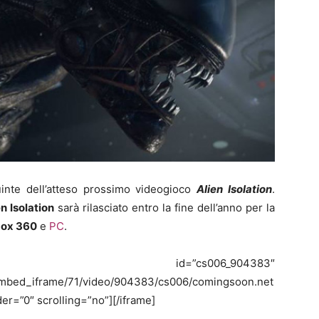
inte dell’atteso prossimo videogioco
Alien Isolation
.
en Isolation
sarà rilasciato entro la fine dell’anno per la
ox 360
e
PC
.
”cs006_904383″
/embed_iframe/71/video/904383/cs006/comingsoon.net
er=”0″ scrolling=”no”][/iframe]