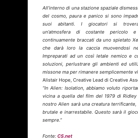
All’interno di una stazione spaziale dismessa
del cosmo, paura e panico si sono impadr
suoi abitanti. I giocatori si trove
un’atmosfera di costante pericolo e
continuamente braccati da uno spietato X
che darà loro la caccia muovendosi nel
Impreparati ad un così letale nemico e c
soluzioni, perlustrare gli ambienti ed uti
missone ma per rimanere semplicemente vi
Alistair Hope, Creative Lead di Creative As
“In Alien: Isolation, abbiamo voluto riporta
vicina a quella del film del 1979 di Ridle
nostro Alien sarà una creatura terrificante, 
brutale e inarrestabile. Questo sarà il gio
sempre.”
Fonte:
CS.net