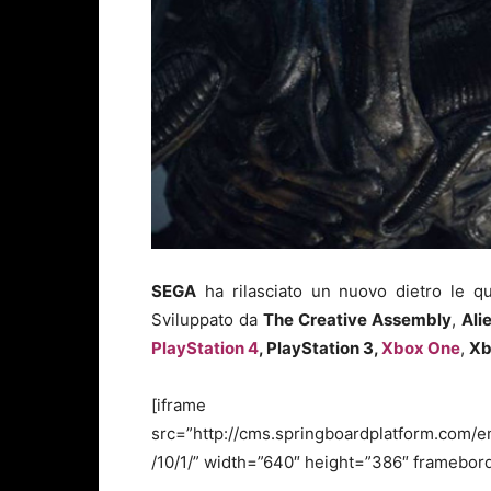
SEGA
ha rilasciato un nuovo dietro le qu
Sviluppato da
The Creative Assembly
,
Ali
PlayStation 4
, PlayStation 3,
Xbox One
,
Xb
[iframe id=
src=”http://cms.springboardplatform.com
/10/1/” width=”640″ height=”386″ framebord