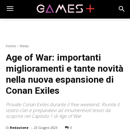
Home
News
Age of War: importanti
miglioramenti e tante novità
nella nuova espansione di
Conan Exiles
Provate Conan Exiles durante il free weekend. Riunite il
vostro clan e preparatevi ad innumerevoli tesori da
scoprire nel Capitolo 1 di Age of War
-
Di
Redazione
23 Giugno 2023
0