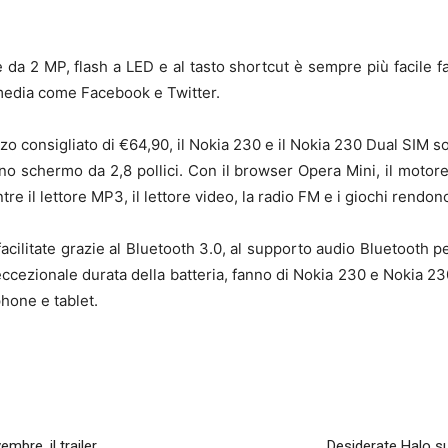
da 2 MP, flash a LED e al tasto shortcut è sempre più facile fare
l media come Facebook e Twitter.
ezzo consigliato di €64,90, il Nokia 230 e il Nokia 230 Dual SIM so
no schermo da 2,8 pollici. Con il browser Opera Mini, il motor
e il lettore MP3, il lettore video, la radio FM e i giochi rendon
ilitate grazie al Bluetooth 3.0, al supporto audio Bluetooth pe
eccezionale durata della batteria, fanno di Nokia 230 e Nokia 230
phone e tablet.
mbre, il trailer
Desiderate Halo su