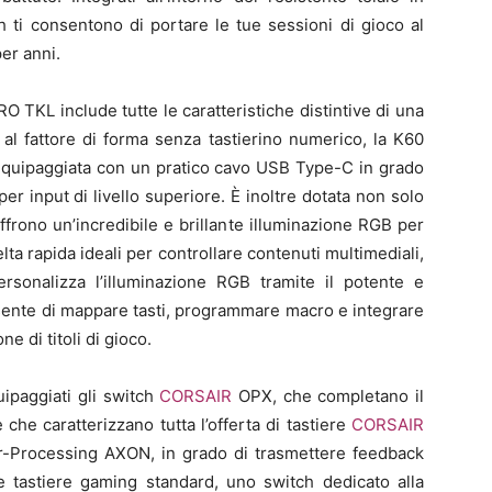
 ti consentono di portare le tue sessioni di gioco al
per anni.
PRO TKL include tutte le caratteristiche distintive di una
 al fattore di forma senza tastierino numerico, la K60
 equipaggiata con un pratico cavo USB Type-C in grado
er input di livello superiore. È inoltre dotata non solo
ffrono un’incredibile e brillante illuminazione RGB per
elta rapida ideali per controllare contenuti multimediali,
rsonalizza l’illuminazione RGB tramite il potente e
ente di mappare tasti, programmare macro e integrare
e di titoli di gioco.
paggiati gli switch
CORSAIR
OPX, che completano il
 che caratterizzano tutta l’offerta di tastiere
CORSAIR
per-Processing AXON, in grado di trasmettere feedback
le tastiere gaming standard, uno switch dedicato alla