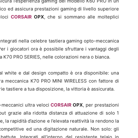
ssicura l’esperienza gaming del modello K60 PRO in un
co ed assicura prestazioni gaming di livello superiore
eloci
CORSAIR
OPX
, che si sommano alle molteplici
 integrati nella celebre tastiera gaming opto-meccanica
 i giocatori ora è possibile sfruttare i vantaggi degli
ta K70 PRO SERIES, nelle colorazioni nera o bianca.
tal white e dal design compatto è ora disponibile: una
tiera meccanica K70 PRO MINI WIRELESS con fattore di
 tastiere a tua disposizione, la vittoria è assicurata.
-meccanici ultra veloci
CORSAIR
OPX
, per prestazioni
ut grazie alla ridotta distanza di attuazione di solo 1
 la rapidità d’azione e l’elevata reattività la rendono la
ompetitive ed una digitazione naturale. Non solo: gli
attute. Integrati all’interno del resistente telaio in