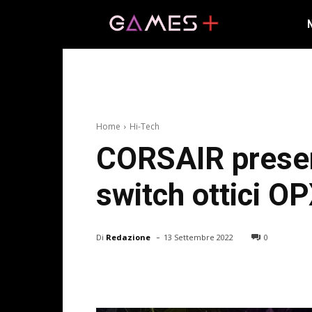
Home
Hi-Tech
CORSAIR presen
switch ottici O
-
Di
Redazione
13 Settembre 2022
0