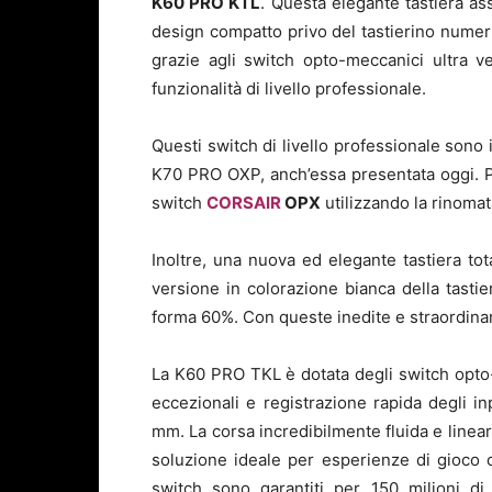
K60 PRO KTL
. Questa elegante tastiera a
design compatto privo del tastierino numeri
grazie agli switch opto-meccanici ultra v
funzionalità di livello professionale.
Questi switch di livello professionale sono
K70 PRO OXP, anch’essa presentata oggi. Per
switch
CORSAIR
OPX
utilizzando la rinoma
Inoltre, una nuova ed elegante tastiera to
versione in colorazione bianca della tas
forma 60%. Con queste inedite e straordinarie
La K60 PRO TKL è dotata degli switch opto
eccezionali e registrazione rapida degli inp
mm. La corsa incredibilmente fluida e lineare,
soluzione ideale per esperienze di gioco c
switch sono garantiti per 150 milioni di b