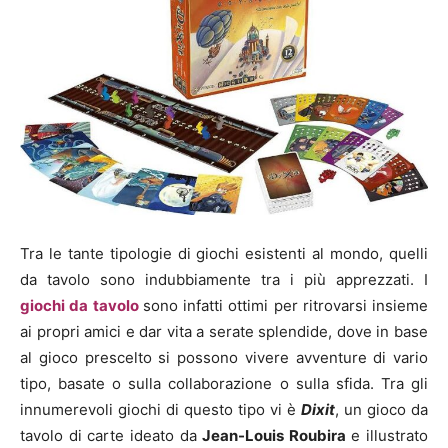
Tra le tante tipologie di giochi esistenti al mondo, quelli
da tavolo sono indubbiamente tra i più apprezzati. I
giochi da tavolo
sono infatti ottimi per ritrovarsi insieme
ai propri amici e dar vita a serate splendide, dove in base
al gioco prescelto si possono vivere avventure di vario
tipo, basate o sulla collaborazione o sulla sfida. Tra gli
innumerevoli giochi di questo tipo vi è
Dixit
, un gioco da
tavolo di carte ideato da
Jean-Louis Roubira
e illustrato