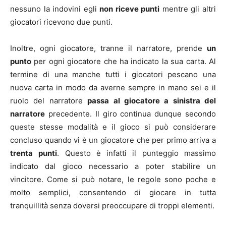
nessuno la indovini egli
non riceve punti
mentre gli altri
giocatori ricevono due punti.
Inoltre, ogni giocatore, tranne il narratore, prende
un
punto
per ogni giocatore che ha indicato la sua carta. Al
termine di una manche tutti i giocatori pescano una
nuova carta in modo da averne sempre in mano sei e il
ruolo del narratore
passa al giocatore a sinistra del
narratore
precedente. Il giro continua dunque secondo
queste stesse modalità e il gioco si può considerare
concluso quando vi è un giocatore che per primo arriva a
trenta
punti
. Questo è infatti il punteggio massimo
indicato dal gioco necessario a poter stabilire un
vincitore. Come si può notare, le regole sono poche e
molto semplici, consentendo di giocare in tutta
tranquillità senza doversi preoccupare di troppi elementi.