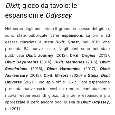
Dixit
, gioco da tavolo: le
espansioni e
Odyssey
Nel corso degli anni, visto il grande successo del gioco,
sono state pubblicate varie
espansioni
. La prima ad
essere rilasciata è stata
Dixit: Quest
, nel 2010, che
presenta 84 nuove carte. Negli anni sono poi state
pubblicate
Dixit:
Journey
(2012),
Dixit: Origins
(2013),
Dixit: Daydreams
(2014),
Dixit: Memories
(2015),
Dixit:
Revelations
(2016),
Dixit: Harmonies
(2017),
Dixit:
Anniversary
(2018),
Dixit: Mirrors
(2020) e
Stella: Dixit
Universe
(2021), uno spin-off di
Dixit
. Ogni espansione
presenta nuove carte, così da rendere continuamente
nuova l’esperienza di gioco. Una delle espansioni più
apprezzate è però ancora oggi quella di
Dixit: Odyssey
,
del 2011.