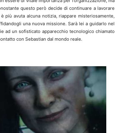
n essere di vitale importanza per l’organizzazione, ma
Nonostante questo però decide di continuare a lavorare
i è più avuta alcuna notizia, riappare misteriosamente,
fidandogli una nuova missione. Sarà lei a guidarlo nel
e ad un sofisticato apparecchio tecnologico chiamato
contatto con Sebastian dal mondo reale.