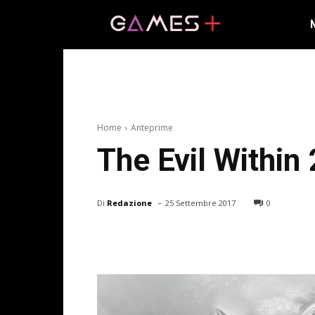
Home
Anteprime
The Evil Within 
-
Di
Redazione
25 Settembre 2017
0