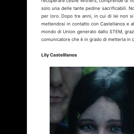
recuperare Leslie Withers, comprende di no
solo una delle tante pedine sacrificabili. 
per loro. Dopo tre anni, in cui di lei non s
mettendosi in contatto con Castellanos e af
mondo di Union generato dallo STEM, grazi
comunicatore che è in grado di metterla in 
Lily Castelllanos