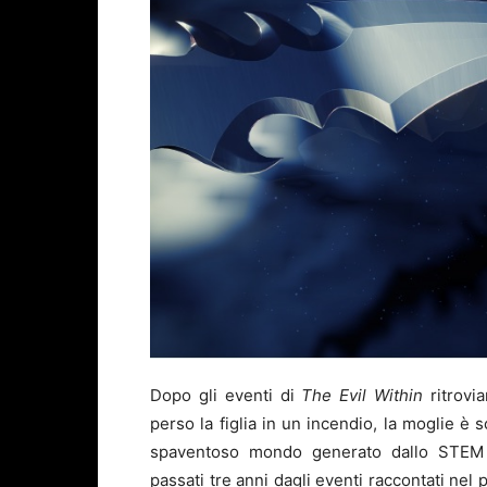
Dopo gli eventi di
The Evil Within
ritrovi
perso la figlia in un incendio, la moglie è 
spaventoso mondo generato dallo STEM 
passati tre anni dagli eventi raccontati nel 