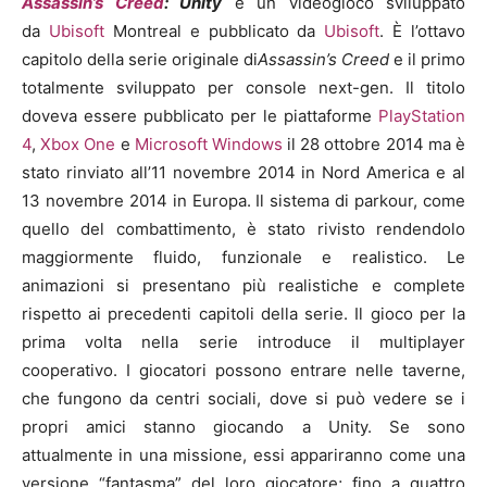
Assassin’s Creed
: Unity
è un videogioco sviluppato
da
Ubisoft
Montreal e pubblicato da
Ubisoft
. È l’ottavo
capitolo della serie originale di
Assassin’s Creed
e il primo
totalmente sviluppato per console next-gen. Il titolo
doveva essere pubblicato per le piattaforme
PlayStation
4
,
Xbox One
e
Microsoft Windows
il 28 ottobre 2014 ma è
stato rinviato all’11 novembre 2014 in Nord America e al
13 novembre 2014 in Europa. Il sistema di parkour, come
quello del combattimento, è stato rivisto rendendolo
maggiormente fluido, funzionale e realistico. Le
animazioni si presentano più realistiche e complete
rispetto ai precedenti capitoli della serie. Il gioco per la
prima volta nella serie introduce il multiplayer
cooperativo. I giocatori possono entrare nelle taverne,
che fungono da centri sociali, dove si può vedere se i
propri amici stanno giocando a Unity. Se sono
attualmente in una missione, essi appariranno come una
versione “fantasma” del loro giocatore; fino a quattro