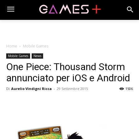
Home
Mobile Games
Mobile Games
News
One Piece: Thousand Storm
annunciato per iOS e Android
Di
Aurelio Vindigni Ricca
-
29 Settembre 2015
1506