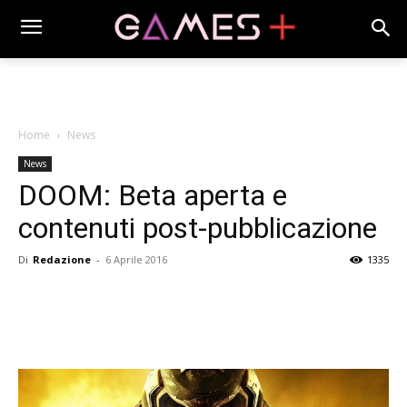
Home
News
News
DOOM: Beta aperta e
contenuti post-pubblicazione
Di
Redazione
-
6 Aprile 2016
1335