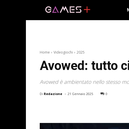
Home
Videogiochi
2025
Avowed: tutto c
Avowed è ambientato nello stesso mond
-
Di
Redazione
21 Gennaio 2025
0