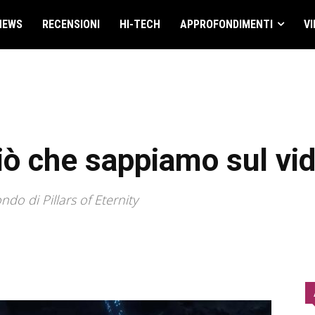
NEWS
RECENSIONI
HI-TECH
APPROFONDIMENTI
VI
iò che sappiamo sul vi
o di Pillars of Eternity