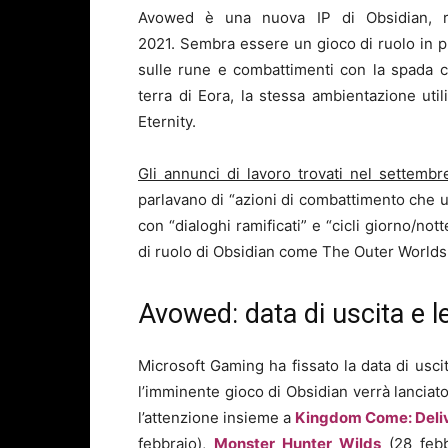
Avowed è una nuova IP di Obsidian, r
2021. Sembra essere un gioco di ruolo in 
sulle rune e combattimenti con la spada co
terra di Eora, la stessa ambientazione util
Eternity.
Gli annunci di lavoro trovati nel settembr
parlavano di “azioni di combattimento che ut
con “dialoghi ramificati” e “cicli giorno/no
di ruolo di Obsidian come The Outer Worlds 
Avowed: data di uscita e l
Microsoft Gaming ha fissato la data di usci
l’imminente gioco di Obsidian verrà lanciato
l’attenzione insieme a
Kingdom Come: Deli
febbraio),
Monster Hunter Wilds
(28 febb