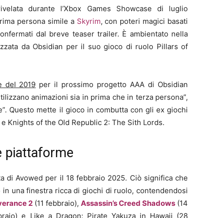
ivelata durante l’Xbox Games Showcase di luglio
prima persona simile a
Skyrim
, con poteri magici basati
nfermati dal breve teaser trailer. È ambientato nella
izzata da Obsidian per il suo gioco di ruolo Pillars of
e del 2019
per il prossimo progetto AAA di Obsidian
ilizzano animazioni sia in prima che in terza persona”,
tte”. Questo mette il gioco in combutta con gli ex giochi
e Knights of the Old Republic 2: The Sith Lords.
e piattaforme
ta di Avowed per il 18 febbraio 2025. Ciò significa che
 in una finestra ricca di giochi di ruolo, contendendosi
verance 2
(11 febbraio),
Assassin’s Creed Shadows
(14
raio) e Like a Dragon: Pirate Yakuza in Hawaii (28