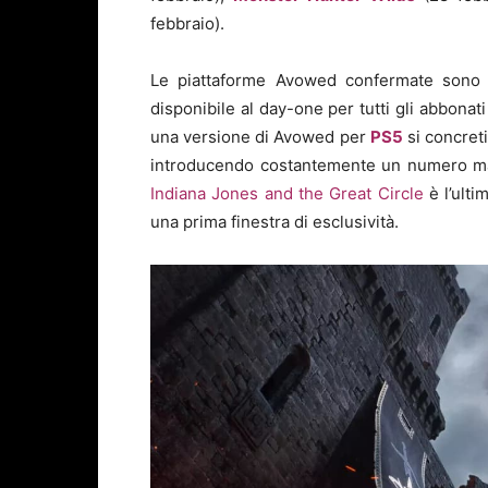
febbraio).
Le piattaforme Avowed confermate son
disponibile al day-one per tutti gli abbonati
una versione di Avowed per
PS5
si concret
introducendo costantemente un numero mag
Indiana Jones and the Great Circle
è l’ulti
una prima finestra di esclusività.