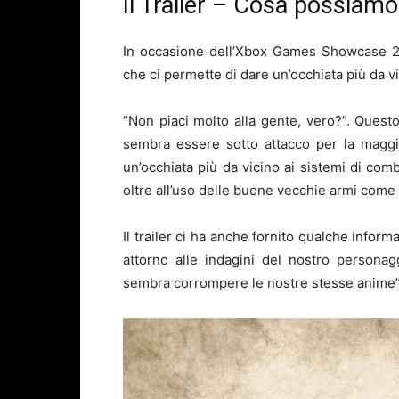
Il Trailer – Cosa possiam
In occasione dell’Xbox Games Showcase 202
che ci permette di dare un’occhiata più da v
“Non piaci molto alla gente, vero?”. Quest
sembra essere sotto attacco per la maggior
un’occhiata più da vicino ai sistemi di com
oltre all’uso delle buone vecchie armi come 
Il trailer ci ha anche fornito qualche infor
attorno alle indagini del nostro personag
sembra corrompere le nostre stesse anime”