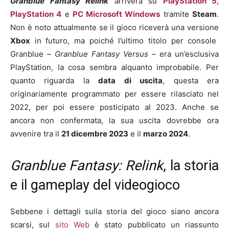
Granblue Fantasy Relink
arriverà su
PlayStation 5
,
PlayStation 4
e
PC Microsoft Windows
tramite
Steam
.
Non è noto attualmente se il gioco riceverà una versione
Xbox
in futuro, ma poiché l’ultimo titolo per console
Granblue –
Granblue Fantasy Versus
– era un’esclusiva
PlayStation, la cosa sembra alquanto improbabile. Per
quanto riguarda la
data di uscita
, questa era
originariamente programmato per essere rilasciato nel
2022, per poi essere posticipato al 2023. Anche se
ancora non confermata, la sua uscita dovrebbe ora
avvenire tra il
21 dicembre 2023
e il
marzo 2024
.
Granblue Fantasy: Relink
, la storia
e il gameplay del videogioco
Sebbene i dettagli sulla storia del gioco siano ancora
scarsi, sul
sito Web
è stato pubblicato un riassunto