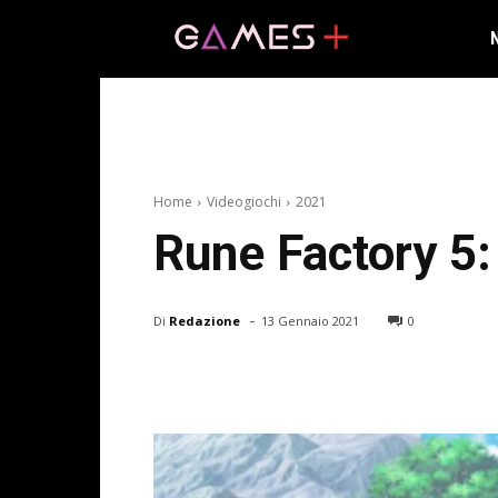
Home
Videogiochi
2021
Rune Factory 5:
-
Di
Redazione
13 Gennaio 2021
0