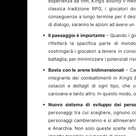
esperienza da film,
King’s Bounty II
mett
classica tradizione RPG, i giocatori do
conseguenze a lungo termine per il dest
di dialogo, saranno le azioni ad avere un
Il paesaggio è importante
– Quando i gio
rifletterà la specifica parte di mo
costringerà i giocatori a tenere in cons
battaglia, per minimizzare i potenziali ri
Basta con le arene bidimensionali
– Cam
integrante dei combattimenti in
King’s 
ostacoli e dettagli di ogni tipo, che c
carovane e tanto altro. In questo modo, og
Nuovo sistema di sviluppo dei pers
personaggi tra cui scegliere, ognuno con
personaggi cambieranno e si allineerann
e Anarchia. Non solo queste scelte inf