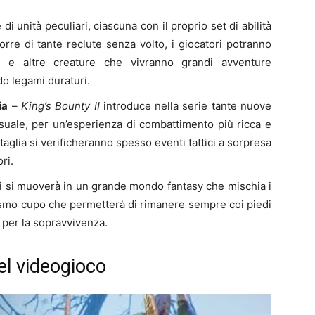
i unità peculiari, ciascuna con il proprio set di abilità
rre di tante reclute senza volto, i giocatori potranno
oll e altre creature che vivranno grandi avventure
o legami duraturi.
ia
–
King’s Bounty II
introduce nella serie tante nuove
visuale, per un’esperienza di combattimento più ricca e
taglia si verificheranno spesso eventi tattici a sorpresa
ri.
i si muoverà in un grande mondo fantasy che mischia i
ismo cupo che permetterà di rimanere sempre coi piedi
a per la sopravvivenza.
 del videogioco