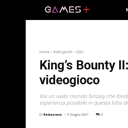
Home
Videogiochi
2021
King’s Bounty II
videogioco
Vivi un vasto mondo fantasy che fonde
esperienza possibile in questa lotta di
-
Di
Redazione
9 Giugno 2021
0