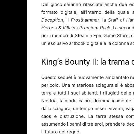
Del gioco saranno rilasciate anche due ed
formato digitale, all’interno della qual
Deception
, il
Frosthammer
, la
Staff of Ha
Heroes & Villains Premium Pack
. La secon
per i membri di Steam e Epic Game Store, che
un esclusivo artbook digitale e la colonna 
King’s Bounty II: la trama
Questo sequel è nuovamente ambientato nel
pericolo. Una misteriosa sciagura si è abb
terra e tutti i suoi abitanti. I rifugiati del
Nostria, facendo calare drammaticamente la
dalla sciagura, un tempo esseri viventi, vag
caos e distruzione. La terra stessa com
assumendo i panni di tre eroi, prendere de
il futuro del regno.