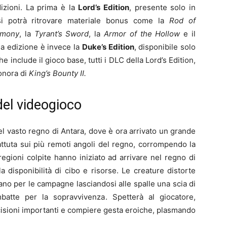
izioni. La prima è la
Lord’s Edition
, presente solo in
e si potrà ritrovare materiale bonus come la
Rod of
rmony
, la
Tyrant’s Sword
, la
Armor of the Hollow
e il
da edizione è invece la
Duke’s Edition
, disponibile solo
 include il gioco base, tutti i DLC della Lord’s Edition,
sonora di
King’s Bounty II.
 del videogioco
 vasto regno di Antara, dove è ora arrivato un grande
attuta sui più remoti angoli del regno, corrompendo la
le regioni colpite hanno iniziato ad arrivare nel regno di
 disponibilità di cibo e risorse. Le creature distorte
ano per le campagne lasciandosi alle spalle una scia di
batte per la sopravvivenza. Spetterà al giocatore,
cisioni importanti e compiere gesta eroiche, plasmando