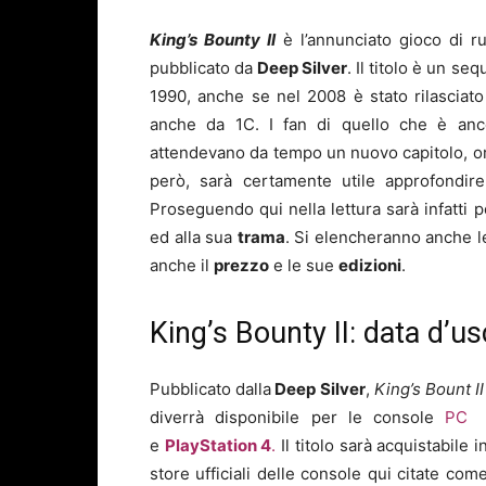
King’s Bounty II
è l’annunciato gioco di ru
pubblicato da
Deep Silver
. Il titolo è un se
1990, anche se nel 2008 è stato rilasciato
anche da 1C. I fan di quello che è anc
attendevano da tempo un nuovo capitolo, ora
però, sarà certamente utile approfondire 
Proseguendo qui nella lettura sarà infatti pos
ed alla sua
trama
. Si elencheranno anche l
anche il
prezzo
e le sue
edizioni
.
King’s Bounty II: data d’us
Pubblicato dalla
Deep Silver
,
King’s Bount I
diverrà disponibile per le console
PC
e
PlayStation 4
.
Il titolo sarà acquistabile i
store ufficiali delle console qui citate co