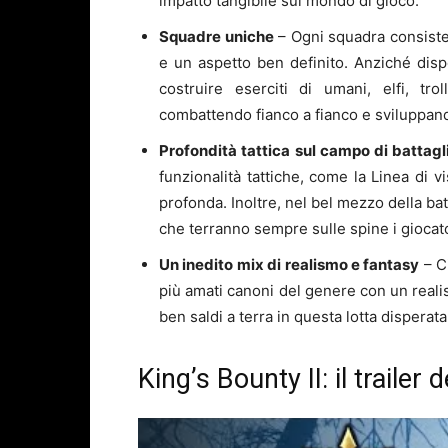
impatto tangibile sul mondo di gioco.
Squadre uniche
– Ogni squadra consiste d
e un aspetto ben definito. Anziché dispo
costruire eserciti di umani, elfi, tr
combattendo fianco a fianco e sviluppand
Profondità tattica sul campo di battagl
funzionalità tattiche, come la Linea di 
profonda. Inoltre, nel bel mezzo della bat
che terranno sempre sulle spine i giocato
Un inedito mix di realismo e fantasy
– C
più amati canoni del genere con un real
ben saldi a terra in questa lotta disperat
King’s Bounty II: il trailer