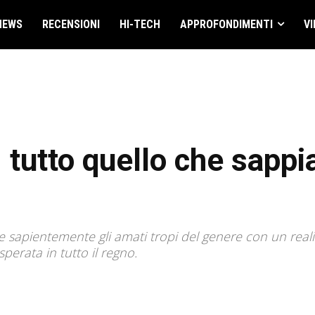
NEWS
RECENSIONI
HI-TECH
APPROFONDIMENTI
VI
: tutto quello che sapp
 sapientemente gli amati tropi del genere con un reali
sperata in tutto il regno.