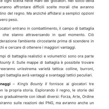
e ogni scelta nelle mani dei giocatori. Nel solco della
vranno affrontare difficili scelte morali che avranno
ino del regno. Ma anziché affidarsi a semplici opzioni
 vero peso.
catori entrano in combattimento, il campo di battaglia
ndo che stanno attraversando in quel momento. Ciò
iderazione l’ambiente circostante prima di scendere in
schi e cercare di ottenere i maggiori vantaggi.
pi di battaglia realistici e volumetrici sono ora parte
Bounty II
. Sulle mappe di battaglia è possibile trovare
reeranno un’estrema varietà tattica: colline, burroni,
ni battaglia avrà vantaggi e svantaggi tattici peculiari.
onaggi
–
King’s Bounty II
fornisce ai giocatori tre
 la propria storia. Esplorando il regno, le storie dei
o gradualmente con ideali diversi: Forza, Arte, Ordine
luiranno sulle reazioni dei PNG, ma avranno anche un