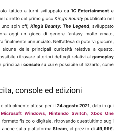
olo tattico a turni sviluppato da
1C Entertainment
e
quel diretto del primo gioco
King’s Bounty
pubblicato nel
 uno spin off,
King’s Bounty: The Legend
, sviluppato
ora oggi un gioco di genere fantasy molto amato,
 finalmente annunciato. Nell’attesa di potervi giocare,
alcune delle principali curiosità relative a questo.
sibile ritrovare ulteriori dettagli relativi al
gameplay
e principali
console
su cui è possibile utilizzarlo, come
cita, console ed edizioni
I
è attualmente atteso per il
24 agosto
2021
, data in qui
Microsoft Windows
,
Nintendo Switch
,
Xbox One
n formato fisico o digitale, ritrovando quest’ultimo sugli
me anche sulla piattaforma
Steam
, al prezzo di
49,99€.