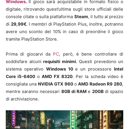
Windows
.
Il gioco sarà acquistabile in formato fisico o
digitale, ritrovando quest’ultima sugli store ufficiali delle
console citate o sulla piattaforma
Steam
, il tutto al prezzo
di
29,99€
. I membri di PlayStation Plus, inoltre, potranno
avere uno sconto del 10% in caso di preordine il gioco
tramite PlayStation Store.
Prima di giocarvi da
PC
, però, è bene controllare di
soddisfare alcuni
requisiti minimi
. Questi prevedono un
sistema operativo
Windows 10
e un processore
Intel
Core i5-6400
o
AMD FX 8320
. Per la scheda video è
consigliata una
NVIDIA GTX 960
o
AMD Radeon R9 280
,
mentre saranno necessari
8GB di RAM
e
20GB
di spazio
di archiviazione.