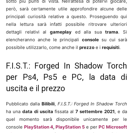
sotto più punti di vista. Nell’attesa di potervi giocare,
però, sarà certamente utile approfondire alcune delle
principali curiosità relative a questo. Proseguendo qui
nella lettura sarà infatti possibile ritrovare ulteriori
dettagli relativi al
gameplay
ed alla sua
trama
. Si
elencheranno anche le principali
console
su cui sarà
possibile utilizzarlo, come anche il
prezzo
e i
requisiti
.
F.I.S.T.: Forged In Shadow Torch
per Ps4, Ps5 e PC, la data di
uscita e il prezzo
Pubblicato dalla
Bilibili
,
F.I.S.T.: Forged In Shadow Torch
ha una
data di uscita
fissata al
7 settembre 2021
, e da
quel momento sarà disponibile unicamente per le
console
PlayStation 4
,
PlayStation 5
e per
PC Microsoft