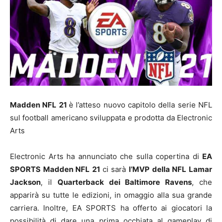
Madden NFL 21
è l’atteso nuovo capitolo della serie NFL
sul football americano sviluppata e prodotta da Electronic
Arts
Electronic Arts ha annunciato che sulla copertina di
EA
SPORTS Madden NFL 21
ci sarà
l’MVP della NFL Lamar
Jackson
, il
Quarterback dei Baltimore Ravens
, che
apparirà su tutte le edizioni, in omaggio alla sua grande
carriera. Inoltre, EA SPORTS ha offerto ai giocatori la
possibilità di dare una prima occhiata al gameplay di