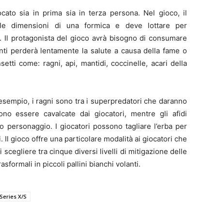
to sia in prima sia in terza persona. Nel gioco, il
lle dimensioni di una formica e deve lottare per
i. Il protagonista del gioco avrà bisogno di consumare
enti perderà lentamente la salute a causa della fame o
nsetti come: ragni, api, mantidi, coccinelle, acari della
 esempio, i ragni sono tra i superpredatori che daranno
sono essere cavalcate dai giocatori, mentre gli afidi
o personaggio. I giocatori possono tagliare l’erba per
. Il gioco offre una particolare modalità ai giocatori che
 scegliere tra cinque diversi livelli di mitigazione delle
rasformali in piccoli pallini bianchi volanti.
Series X/S