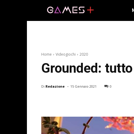
Home
Videogiochi
2020
Grounded: tutto
-
Di
Redazione
15 Gennaio 2021
0