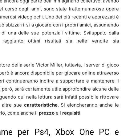
 è ancora oggi parte dell’immaginario collettivo, avendo
Nel corso degli anni, sono state tratte numerose opere
numerosi videogiochi. Uno dei più recenti e apprezzati è
può sbizzarrirsi a giocare con i propri amici, assumendo
 di una delle sue potenziali vittime. Sviluppato dalla
aggiunto ottimi risultati sia nelle vendite sia
ore della serie Victor Miller, tuttavia, i server di gioco
però è ancora disponibile per giocare online attraverso
ori continueranno inoltre a supportare e mantenere il
, però, sarà certamente utile approfondire alcune delle
guendo qui nella lettura sarà infatti possibile ritrovare
 altre sue
caratteristiche
. Si elencheranno anche le
arlo, come anche il
prezzo
e i
requisiti
.
Game per Ps4, Xbox One PC e