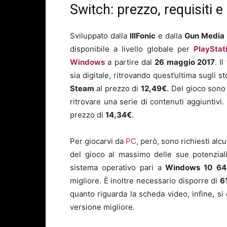
Switch: prezzo, requisiti 
Sviluppato dalla
IIIFonic
e dalla
Gun Media
disponibile a livello globale per
PlayStat
Windows
a partire dal
26
maggio
2017
. I
sia digitale, ritrovando quest’ultima sugli st
Steam
al prezzo di
12
,49€
. Del gioco sono
ritrovare una serie di contenuti aggiuntivi. 
prezzo di
14,34€
.
Per giocarvi da
PC
, però, sono richiesti alc
del gioco al massimo delle sue potenzial
sistema operativo pari a
Windows 10
64
migliore. È inoltre necessario disporre di
6
quanto riguarda la scheda video, infine, si
versione migliore.