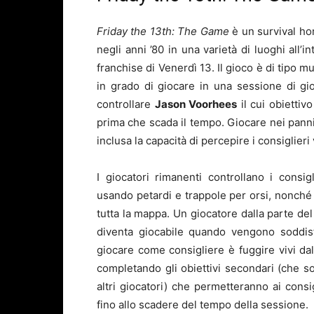
Friday the 13th: The Game
è un survival ho
negli anni ’80 in una varietà di luoghi all’
franchise di Venerdì 13. Il gioco è di tipo 
in grado di giocare in una sessione di g
controllare
Jason Voorhees
il cui obiettiv
prima che scada il tempo. Giocare nei panni 
inclusa la capacità di percepire i consiglier
I giocatori rimanenti controllano i cons
usando petardi e trappole per orsi, nonché l
tutta la mappa. Un giocatore dalla parte de
diventa giocabile quando vengono soddisfa
giocare come consigliere è fuggire vivi d
completando gli obiettivi secondari (che s
altri giocatori) che permetteranno ai consi
fino allo scadere del tempo della sessione.