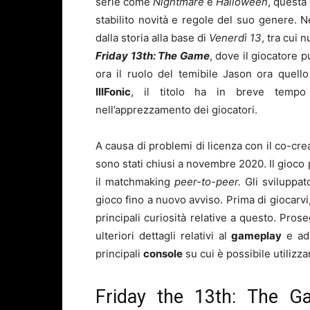
serie come
Nightmare
e
Halloween
, questa
stabilito novità e regole del suo genere. 
dalla storia alla base di
Venerdì 13
, tra cui 
Friday 13th: The Game
, dove il giocatore 
ora il ruolo del temibile Jason ora quello
IIIFonic
, il titolo ha in breve tempo r
nell’apprezzamento dei giocatori.
A causa di problemi di licenza con il co-creat
sono stati chiusi a novembre 2020. Il gioco 
il matchmaking
peer-to-peer.
Gli sviluppat
gioco fino a nuovo avviso. Prima di giocarvi
principali curiosità relative a questo. Prose
ulteriori dettagli relativi al
gameplay
e ad
principali
console
su cui è possibile utilizz
Friday the 13th: The 