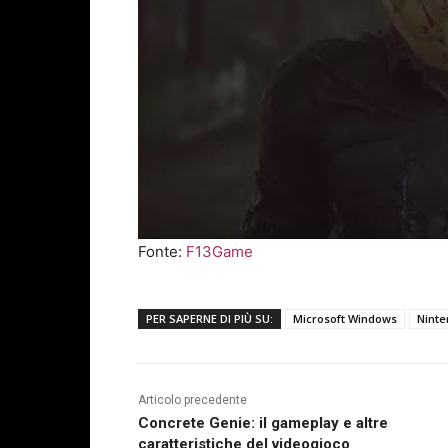
Fonte:
F13Game
PER SAPERNE DI PIÙ SU:
Microsoft Windows
Ninte
Articolo precedente
Concrete Genie: il gameplay e altre
caratteristiche del videogioco