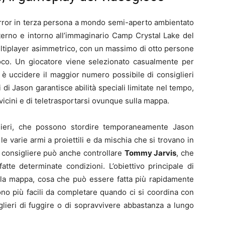
rror in terza persona a mondo semi-aperto ambientato
interno e intorno all’immaginario Camp Crystal Lake del
multiplayer asimmetrico, con un massimo di otto persone
ioco. Un giocatore viene selezionato casualmente per
o è uccidere il maggior numero possibile di consiglieri
di Jason garantisce abilità speciali limitate nel tempo,
i vicini e di teletrasportarsi ovunque sulla mappa.
iglieri, che possono stordire temporaneamente Jason
e varie armi a proiettili e da mischia che si trovano in
l consigliere può anche controllare
Tommy Jarvis
, che
tte determinate condizioni. L’obiettivo principale di
alla mappa, cosa che può essere fatta più rapidamente
ono più facili da completare quando ci si coordina con
glieri di fuggire o di sopravvivere abbastanza a lungo