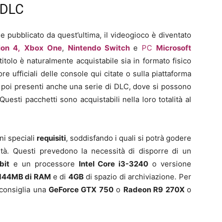
e DLC
e pubblicato da quest’ultima, il videogioco è diventato
ion 4,
Xbox One
,
Nintendo Switch
e
PC
Microsoft
l titolo è naturalmente acquistabile sia in formato fisico
ore ufficiali delle console qui citate o sulla piattaforma
 poi presenti anche una serie di DLC, dove si possono
Questi pacchetti sono acquistabili nella loro totalità al
uni speciali
requisiti
, soddisfando i quali si potrà godere
ità. Questi prevedono la necessità di disporre di un
bit
e un processore
Intel Core i3-3240
o versione
144MB
di RAM
e di
4
GB
di spazio di archiviazione. Per
 consiglia una
GeForce GTX 750
o
Radeon
R9 270X
o