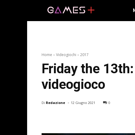
Home
Videogiochi
2017
Friday the 13th:
videogioco
-
Di
Redazione
12 Giugno 2021
0