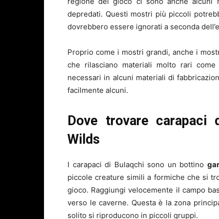
regione del gioco ci sono anche alcuni 
depredati. Questi mostri più piccoli potr
dovrebbero essere ignorati a seconda dell’
Proprio come i mostri grandi, anche i mostri
che rilasciano materiali molto rari come
necessari in alcuni materiali di fabbricazi
facilmente alcuni.
Dove trovare carapaci 
Wilds
I carapaci di Bulaqchi sono un bottino
gar
piccole creature simili a formiche che si t
gioco. Raggiungi velocemente il campo base
verso le caverne. Questa è la zona principa
solito si riproducono in piccoli gruppi.