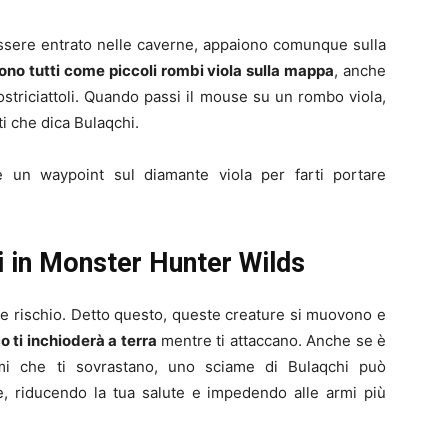
essere entrato nelle caverne, appaiono comunque sulla
no tutti come piccoli rombi viola sulla mappa
, anche
ostriciattoli. Quando passi il mouse su un rombo viola,
ti che dica Bulaqchi.
e un waypoint sul diamante viola per farti portare
i in Monster Hunter Wilds
e rischio. Detto questo, queste creature si muovono e
o ti inchioderà a terra
mentre ti attaccano. Anche se è
rmi che ti sovrastano, uno sciame di Bulaqchi può
te, riducendo la tua salute e impedendo alle armi più