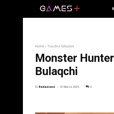
Home
Trucchi e Soluzioni
Monster Hunter 
Bulaqchi
-
Di
Redazione
10 Marzo 2025
0