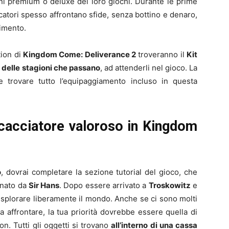
ni premium o deluxe dei loro giochi. Durante le prime
ocatori spesso affrontano sfide, senza bottino e denaro,
timento.
tion di
Kingdom Come: Deliverance 2
troveranno il
Kit
 delle stagioni che passano
, ad attenderli nel gioco. La
e trovare tutto l’equipaggiamento incluso in questa
 cacciatore valoroso in Kingdom
o
, dovrai completare la sezione tutorial del gioco, che
gnato da
Sir Hans
. Dopo essere arrivato a
Troskowitz
e
esplorare liberamente il mondo. Anche se ci sono molti
 affrontare, la tua priorità dovrebbe essere quella di
n. Tutti gli oggetti si trovano
all’interno di una cassa