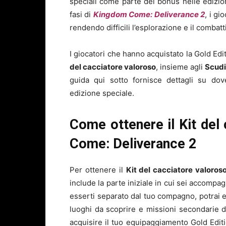
speciali come parte dei bonus nelle edizio
fasi di
Kingdom Come: Deliverance 2
, i gi
rendendo difficili l’esplorazione e il combat
I giocatori che hanno acquistato la Gold Edi
del cacciatore valoroso
, insieme agli
Scudi
guida qui sotto fornisce dettagli su dov
edizione speciale.
Come ottenere il Kit del
Come: Deliverance 2
Per ottenere il
Kit del cacciatore valoros
include la parte iniziale in cui sei accompa
esserti separato dal tuo compagno, potrai 
luoghi da scoprire e missioni secondarie da
acquisire il tuo equipaggiamento Gold Editio