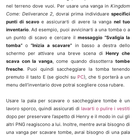
nel terreno dove vuoi. Per usare una vanga in
Kingdom
Come: Deliverance 2
, dovrai prima individuare
specifici
punti di scavo
e assicurarti di avere la vanga
nel tuo
inventario
. Ad esempio, puoi avvicinarti a una tomba o a
un punto di scavo e cercare il
messaggio “Svaligia la
tomba”
o
“Inizia a scavare”
in basso a destra dello
schermo per attivare una breve scena di
Henry che
scava con la vanga
, come quando dissotterra
tombe
fresche
. Puoi quindi saccheggiare la tomba tenendo
premuto il tasto E (se giochi su
PC
), che ti porterà a un
menu dell’inventario dove potrai scegliere cosa rubare.
Usare la pala per scavare o saccheggiare tombe è un
lavoro sporco, quindi assicurati di
lavarti o pulire i vestiti
dopo per preservare l’aspetto di Henry e il modo in cui gli
altri PNG reagiscono a lui. Inoltre, mentre avrai bisogno di
una vanga per scavare tombe, avrai bisogno di una pala