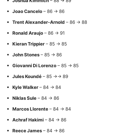
Joshua Kimmich
– 88 → 89
Joao Cancelo
– 86 → 86
Trent Alexander-Arnold
– 86 → 88
Ronald Araujo
– 86 → 91
Kieran Trippier
– 85 → 85
John Stones
– 85 → 86
Giovanni Di Lorenzo
– 85 → 85
Jules Koundé
– 85 →-> 89
Kyle Walker
– 84 → 84
Niklas Sule
– 84 → 86
Marcos Llorente
– 84 → 84
Achraf Hakimi
– 84 → 86
Reece James
– 84 → 86