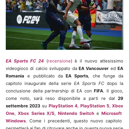
EA Sports FC 24
(
recensione
) è il nuovo attesissimo
videogioco di calcio sviluppato da
EA Vancouver
ed
EA
Romania
e pubblicato da
EA Sports
, che funge da
capitolo inaugurale della serie
EA Sports FC
dopo la
conclusione della partnership di EA con
FIFA
. Il gioco,
come noto, sarà reso disponibile a parti re dal
29
settembre 2023
su
PlayStation 4
,
PlayStation 5
,
Xbox
One
,
Xbox Series X/S
,
Nintendo Switch
e
Microsoft
Windows
. Come i precedenti, questo nuovo capitolo
permetterà ai fan di ritrovare anche in questa nuova serie