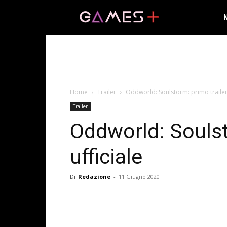
Home
Trailer
Oddworld: Soulstorm: primo trailer 
Trailer
Oddworld: Soulst
ufficiale
Di
Redazione
-
11 Giugno 2020