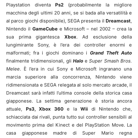
Playstation diventa
Ps2
(probabilmente la migliore
macchina degli ultimi 20 anni, se si bada alla versatilità e
al parco giochi disponibile), SEGA presenta il
Dreamcast
,
Nintendo il
GameCube
e Microsoft – nel 2002 – crea la
sua prima gigantesca
Xbox
. Ad esclusione della
lungimirante Sony, è l’era dei controller enormi e
malformati; fra i giochi dominano i
Grand Theft Auto
finalmente tridimensionali, gli
Halo
e
Super Smash Bros.
Melee
. È l’era in cui Sony e Microsoft ingranano una
marcia superiore alla concorrenza, Nintendo viene
ridimensionata e SEGA relegata al solo mercato arcade, il
Dreamcast sarà infatti l’ultima console della storica casa
giapponese. La settima generazione è storia ancora
attuale,
Ps3, Xbox 360
e la
Wii
di Nintendo che,
schiacciata dai rivali, punta tutto sui controller sensibili al
movimento prima del Kinect e del PlayStation Move. La
casa giapponese madre di Super Mario regna