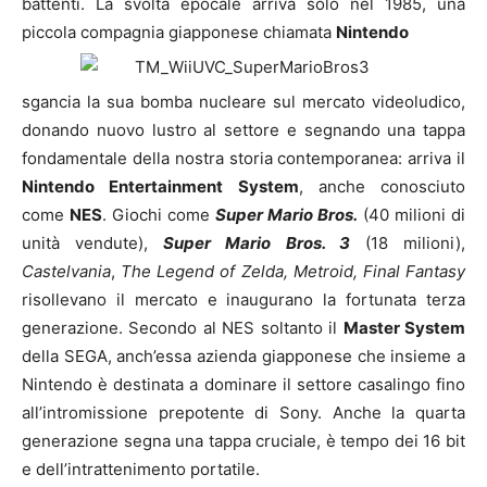
battenti. La svolta epocale arriva solo nel 1985, una
piccola compagnia giapponese chiamata
Nintendo
sgancia la sua bomba nucleare sul mercato videoludico,
donando nuovo lustro al settore e segnando una tappa
fondamentale della nostra storia contemporanea: arriva il
Nintendo Entertainment System
, anche conosciuto
come
NES
. Giochi come
Super Mario Bros.
(40 milioni di
unità vendute),
Super Mario Bros. 3
(18 milioni),
Castelvania
,
The Legend of Zelda, Metroid, Final Fantasy
risollevano il mercato e inaugurano la fortunata terza
generazione. Secondo al NES soltanto il
Master System
della SEGA, anch’essa azienda giapponese che insieme a
Nintendo è destinata a dominare il settore casalingo fino
all’intromissione prepotente di Sony. Anche la quarta
generazione segna una tappa cruciale, è tempo dei 16 bit
e dell’intrattenimento portatile.