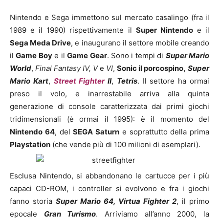
Nintendo e Sega immettono sul mercato casalingo (fra il
1989 e il 1990) rispettivamente il
Super Nintendo
e il
Sega Meda Drive
, e inaugurano il settore mobile creando
il
Game Boy
e il
Game Gear
. Sono i tempi di
Super Mario
World
,
Final Fantasy IV, V
e
VI
,
Sonic il porcospino,
Super
Mario Kart
,
Street Fighter
II
,
Tetris
. Il settore ha ormai
preso il volo, e inarrestabile arriva alla quinta
generazione di console caratterizzata dai primi giochi
tridimensionali (è ormai il 1995): è il momento del
Nintendo 64
, del
SEGA Saturn
e soprattutto della prima
Playstation
(che vende più di 100 milioni di esemplari).
Esclusa Nintendo, si abbandonano le cartucce per i più
capaci CD-ROM, i controller si evolvono e fra i giochi
fanno storia
Super Mario 64, Virtua Fighter 2
, il primo
epocale
Gran Turismo
. Arriviamo all’anno 2000, la