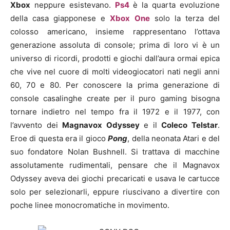
Xbox
neppure esistevano.
Ps4
è la quarta evoluzione
della casa giapponese e
Xbox One
solo la terza del
colosso americano, insieme rappresentano l’ottava
generazione assoluta di console; prima di loro vi è un
universo di ricordi, prodotti e giochi dall’aura ormai epica
che vive nel cuore di molti videogiocatori nati negli anni
60, 70 e 80. Per conoscere la prima generazione di
console casalinghe create per il puro gaming bisogna
tornare indietro nel tempo fra il 1972 e il 1977, con
l’avvento dei
Magnavox Odyssey
e il
Coleco Telstar
.
Eroe di questa era il gioco
Pong
, della neonata Atari e del
suo fondatore Nolan Bushnell. Si trattava di macchine
assolutamente rudimentali, pensare che il Magnavox
Odyssey aveva dei giochi precaricati e usava le cartucce
solo per selezionarli, eppure riuscivano a divertire con
poche linee monocromatiche in movimento.