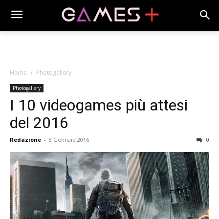
Home
Photogallery
Photogallery
I 10 videogames più attesi
del 2016
Redazione
-
8 Gennaio 2016
0