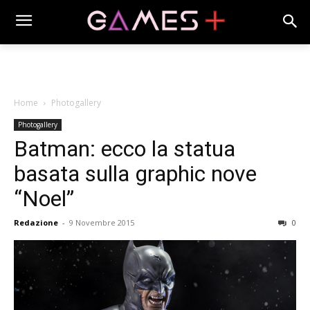
Home
Photogallery
Photogallery
Batman: ecco la statua
basata sulla graphic nove
“Noel”
Redazione
-
9 Novembre 2015
0