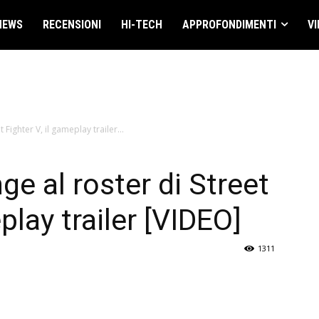
NEWS
RECENSIONI
HI-TECH
APPROFONDIMENTI
VI
 Fighter V, il gameplay trailer...
ge al roster di Street
play trailer [VIDEO]
1311