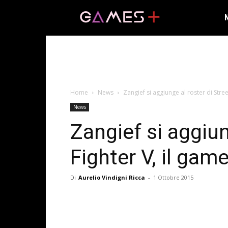
Home
News
Zangief si aggiunge al roster di Street
News
Zangief si aggiun
Fighter V, il game
Di
Aurelio Vindigni Ricca
-
1 Ottobre 2015