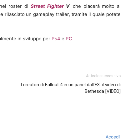
nel roster di
Street Fighter
V
, che piacerà molto ai
e rilasciato un gameplay trailer, tramite il quale potete
almente in sviluppo per
Ps4
e
PC
.
Articolo successivo
I creatori di Fallout 4 in un panel dall’E3, il video di
Bethesda [VIDEO]
Accedi