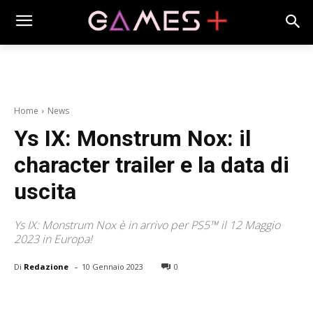
Home
News
Ys IX: Monstrum Nox: il
character trailer e la data di
uscita
Ys IX: Monstrum Nox è in arrivo per PS5™ il 12 Maggio
2023 in Europa!
-
Di
Redazione
10 Gennaio 2023
0