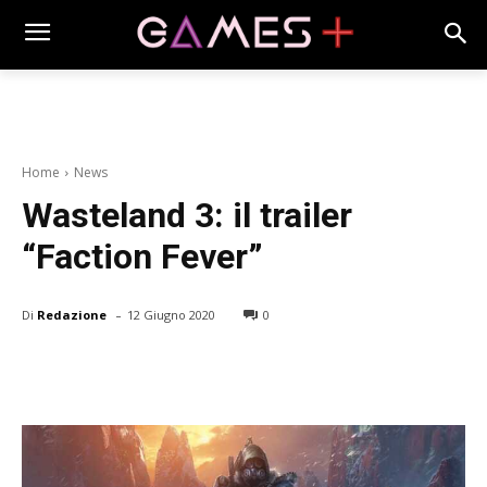
Home
News
Wasteland 3: il trailer
“Faction Fever”
-
Di
Redazione
12 Giugno 2020
0