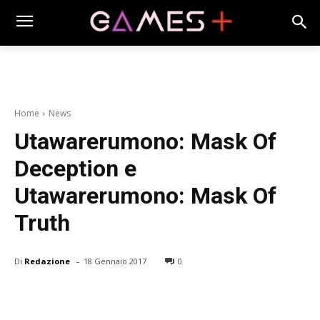
Home
News
Utawarerumono: Mask Of
Deception e
Utawarerumono: Mask Of
Truth
-
Di
Redazione
18 Gennaio 2017
0