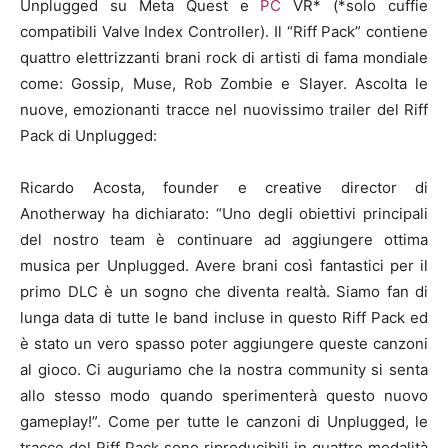
Unplugged su Meta Quest e
PC
VR* (*solo cuffie
compatibili Valve Index Controller). Il “Riff Pack” contiene
quattro elettrizzanti brani rock di artisti di fama mondiale
come: Gossip, Muse, Rob Zombie e Slayer. Ascolta le
nuove, emozionanti tracce nel nuovissimo trailer del Riff
Pack di Unplugged:
Ricardo Acosta, founder e creative director di
Anotherway ha dichiarato: “Uno degli obiettivi principali
del nostro team è continuare ad aggiungere ottima
musica per Unplugged. Avere brani così fantastici per il
primo DLC è un sogno che diventa realtà. Siamo fan di
lunga data di tutte le band incluse in questo Riff Pack ed
è stato un vero spasso poter aggiungere queste canzoni
al gioco. Ci auguriamo che la nostra community si senta
allo stesso modo quando sperimenterà questo nuovo
gameplay!”. Come per tutte le canzoni di Unplugged, le
tracce del Riff Pack sono riproducibili in quattro modalità