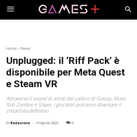
Home
News
Unplugged: il ‘Riff Pack’ è
disponibile per Meta Quest
e Steam VR
Attraverso il sound di artisti del calibro di Gossip, Muse,
Rob Zombie e Slayer, i giocatori potranno diventare il
chitarrista definitivo
-
Di
Redazione
15 Aprile 2022
0