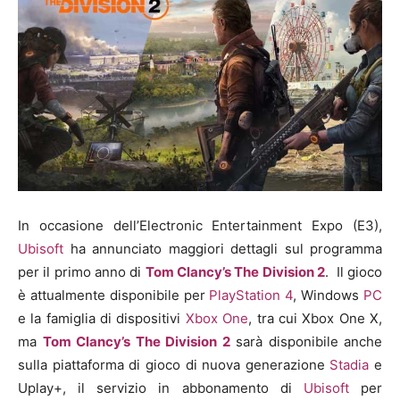
In occasione dell’Electronic Entertainment Expo (E3),
Ubisoft
ha annunciato maggiori dettagli sul programma
per il primo anno di
Tom Clancy’s The Division 2
. Il gioco
è attualmente disponibile per
PlayStation 4
, Windows
PC
e la famiglia di dispositivi
Xbox One
, tra cui Xbox One X,
ma
Tom Clancy’s The Division 2
sarà disponibile anche
sulla piattaforma di gioco di nuova generazione
Stadia
e
Uplay+, il servizio in abbonamento di
Ubisoft
per