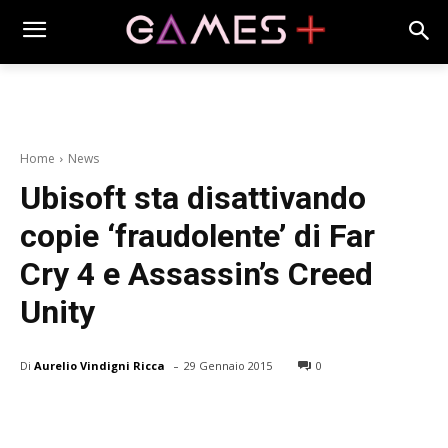
Home
News
Ubisoft sta disattivando
copie ‘fraudolente’ di Far
Cry 4 e Assassin’s Creed
Unity
-
Di
Aurelio Vindigni Ricca
29 Gennaio 2015
0