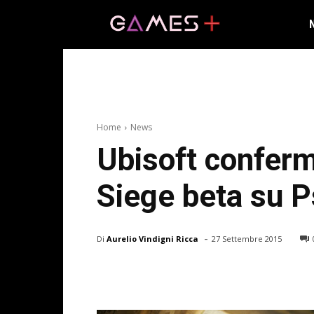
Home
News
Ubisoft conferm
Siege beta su 
-
Di
Aurelio Vindigni Ricca
27 Settembre 2015