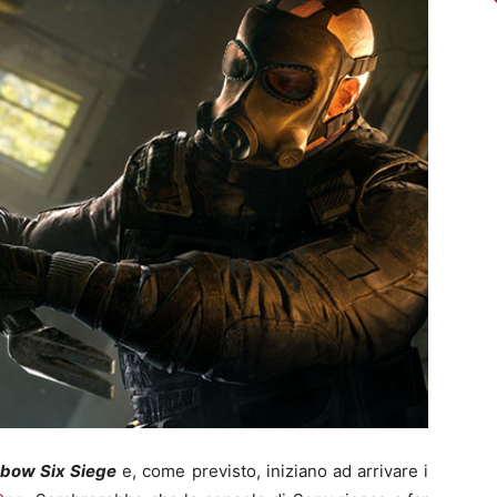
nbow Six Siege
e, come previsto, iniziano ad arrivare i