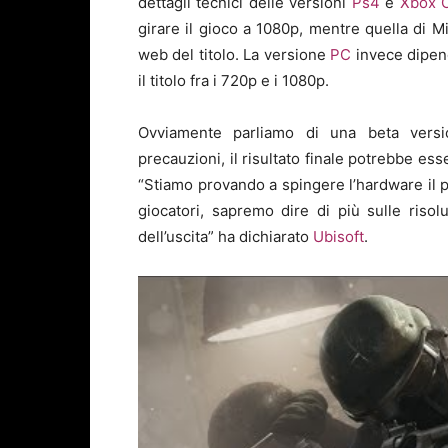
dettagli tecnici delle versioni
Ps4
e
Xbox 
girare il gioco a 1080p, mentre quella di M
web del titolo. La versione
PC
invece dipend
il titolo fra i 720p e i 1080p.
Ovviamente parliamo di una beta versi
precauzioni, il risultato finale potrebbe es
“Stiamo provando a spingere l’hardware il pi
giocatori, sapremo dire di più sulle riso
dell’uscita” ha dichiarato
Ubisoft
.