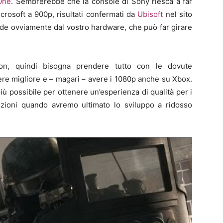
One
. Sembrerebbe che la console di Sony riesca a far
icrosoft a 900p, risultati confermati da
Ubisoft
nel sito
e ovviamente dal vostro hardware, che può far girare
on, quindi bisogna prendere tutto con le dovute
sere migliore e – magari – avere i 1080p anche su Xbox.
ù possibile per ottenere un’esperienza di qualità per i
luzioni quando avremo ultimato lo sviluppo a ridosso